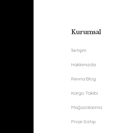
Kurumsal
İletişim
Hakkımızda
Revna Blog
Kargo Takibi
Mağazalarımız
Proje Satışı