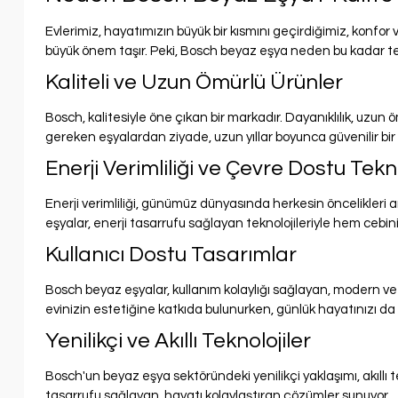
Evlerimiz, hayatımızın büyük bir kısmını geçirdiğimiz, konfor
büyük önem taşır. Peki, Bosch beyaz eşya neden bu kadar terc
Kaliteli ve Uzun Ömürlü Ürünler
Bosch, kalitesiyle öne çıkan bir markadır. Dayanıklılık, uzun
gereken eşyalardan ziyade, uzun yıllar boyunca güvenilir bir 
Enerji Verimliliği ve Çevre Dostu Tekno
Enerji verimliliği, günümüz dünyasında herkesin öncelikleri ar
eşyalar, enerji tasarrufu sağlayan teknolojileriyle hem cebin
Kullanıcı Dostu Tasarımlar
Bosch beyaz eşyalar, kullanım kolaylığı sağlayan, modern ve ş
evinizin estetiğine katkıda bulunurken, günlük hayatınızı da k
Yenilikçi ve Akıllı Teknolojiler
Bosch'un beyaz eşya sektöründeki yenilikçi yaklaşımı, akıllı te
tasarrufu sağlayan, hayatı kolaylaştıran çözümler sunuyor.