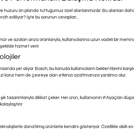
 ve huzuru ön planda tuttuğumuz özel alanlarımızdır. Bu alanları daha
ih ediliyor? İşte bu sorunun cevapları...
 ömür ve azalan arıza oranlarıyla, kullanıcılarına uzun vadeli bir mem
şekilde hizmet verir.
lojiler
asında yer alıyor. Bosch, bu konuda kullanıcıların beklentilerini karşı
izi korur hem de çevreye olan etkinizi azaltmanıza yardımcı olur.
ık tasarımlarıyla dikkat çeker. Her ürün, kullanıcının ihtiyaçları dü
olaylaştırır.
knolojilerle donatılmış ürünlerle kendini gösteriyor. Özellikle akıllı 