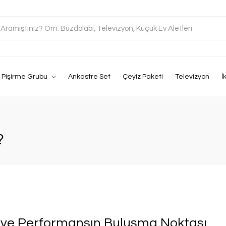
Pişirme Grubu
Ankastre Set
Çeyiz Paketi
Televizyon
İ
?
 ve Performansın Buluşma Noktası