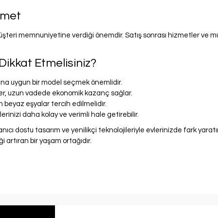
zmet
üşteri memnuniyetine verdiği önemdir. Satış sonrası hizmetler ve m
ikkat Etmelisiniz?
çlarına uygun bir model seçmek önemlidir.
eller, uzun vadede ekonomik kazanç sağlar.
 beyaz eşyalar tercih edilmelidir.
lerinizi daha kolay ve verimli hale getirebilir.
ullanıcı dostu tasarım ve yenilikçi teknolojileriyle evlerinizde fark yar
i artıran bir yaşam ortağıdır.