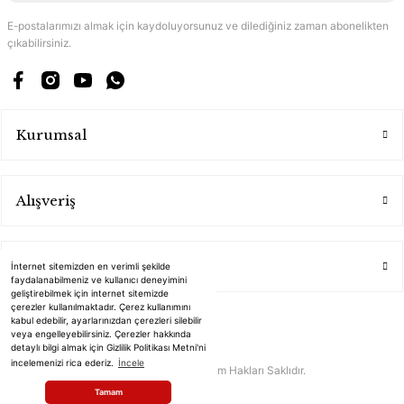
E-postalarımızı almak için kaydoluyorsunuz ve dilediğiniz zaman abonelikten
çıkabilirsiniz.
Kurumsal
Alışveriş
Üyelik
İnternet sitemizden en verimli şekilde
faydalanabilmeniz ve kullanıcı deneyimini
geliştirebilmek için internet sitemizde
çerezler kullanılmaktadır. Çerez kullanımını
kabul edebilir, ayarlarınızdan çerezleri silebilir
veya engelleyebilirsiniz. Çerezler hakkında
detaylı bilgi almak için Gizlilik Politikası Metni'ni
incelemenizi rica ederiz.
İncele
2020 Revna Online - Tüm Hakları Saklıdır.
Tamam