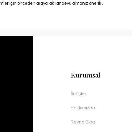
emler için önceden arayarak randevu almanız önerilir.
Kurumsal
İletişim
Hakkımızda
Revna Blog