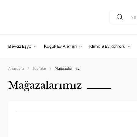
Beyaz Eşya
Küçük Ev Aletleri
Klima & Ev Konforu
Anasayfa
Sayfalar
Mağazalarımız
Mağazalarımız