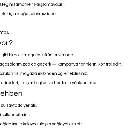
 isteğini tamamen karşılamayabilir.
ler için mağazalarımız ideal.
tajı.
yor?
gibi birçok kategoride ürünler vitrinde.
ğazalarımızda da geçerli — kampanya tarihlerini kontrol edin.
 sorularınızı mağaza ekibinden öğrenebilirsiniz.
dresleri, iletişim bilgileri ve harita ile yönlendirme.
Rehberi
 bu sayfada yer alır.
kullanabilirsiniz.
ntısı ile kolayca ulaşım sağlayabilirsiniz.