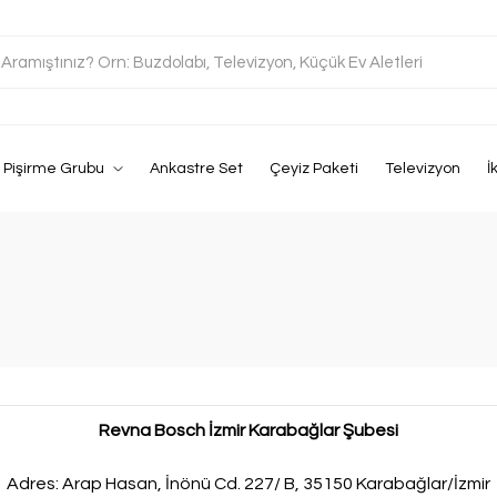
Pişirme Grubu
Ankastre Set
Çeyiz Paketi
Televizyon
İ
Revna Bosch İzmir Karabağlar Şubesi
Adres: Arap Hasan, İnönü Cd. 227/ B, 35150 Karabağlar/İzmir