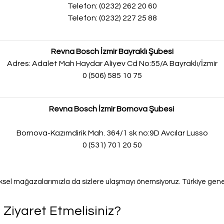
Telefon: (0232) 262 20 60
Telefon: (0232) 227 25 88
Revna Bosch İzmir Bayraklı Şubesi
Adres: Adalet Mah Haydar Aliyev Cd No:55/A Bayraklı/İzmir
0 (506) 585 10 75
Revna Bosch İzmir Bornova Şubesi
Bornova-Kazımdirik Mah. 364/1 sk no:9D Avcılar Lusso
0 (531) 701 20 50
ziksel mağazalarımızla da sizlere ulaşmayı önemsiyoruz. Türkiye gene
Ziyaret Etmelisiniz?