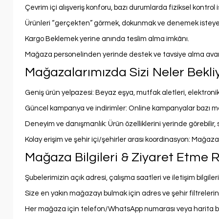
Çevrim içi alışveriş konforu, bazı durumlarda fiziksel kontrol
Ürünleri “gerçekten” görmek, dokunmak ve denemek isteyen
Kargo Beklemek yerine anında teslim alma imkânı.
Mağaza personelinden yerinde destek ve tavsiye alma avan
Mağazalarımızda Sizi Neler Bekli
Geniş ürün yelpazesi: Beyaz eşya, mutfak aletleri, elektronik 
Güncel kampanya ve indirimler: Online kampanyalar bazı ma
Deneyim ve danışmanlık: Ürün özelliklerini yerinde görebilir,
Kolay erişim ve şehir içi/şehirler arası koordinasyon: Mağaza a
Mağaza Bilgileri & Ziyaret Etme 
Şubelerimizin açık adresi, çalışma saatleri ve iletişim bilgileri
Size en yakın mağazayı bulmak için adres ve şehir filtrelerini 
Her mağaza için telefon/WhatsApp numarası veya harita bağla