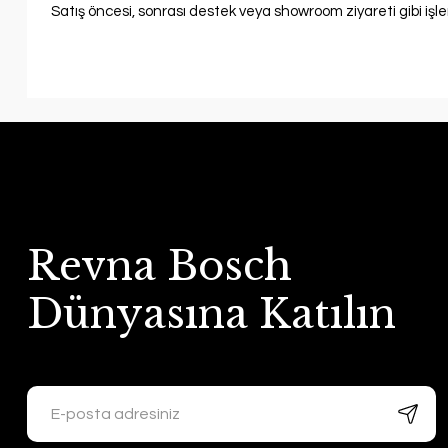
Satış öncesi, sonrası destek veya showroom ziyareti gibi işl
Revna Bosch
Dünyasına Katılın