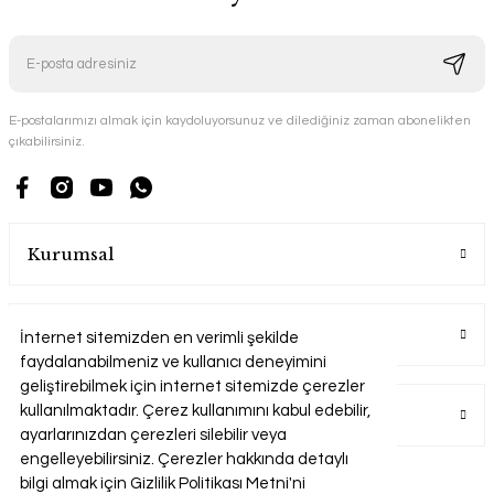
E-postalarımızı almak için kaydoluyorsunuz ve dilediğiniz zaman abonelikten
çıkabilirsiniz.
Kurumsal
Alışveriş
İnternet sitemizden en verimli şekilde
faydalanabilmeniz ve kullanıcı deneyimini
geliştirebilmek için internet sitemizde çerezler
kullanılmaktadır. Çerez kullanımını kabul edebilir,
Üyelik
ayarlarınızdan çerezleri silebilir veya
engelleyebilirsiniz. Çerezler hakkında detaylı
bilgi almak için Gizlilik Politikası Metni'ni