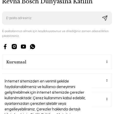
Revna Bosch Dünyasına Katılın
E-postalarımızı almak için kaydoluyorsunuz ve dilediğiniz zaman abonelikten
çıkabilirsiniz.
Kurumsal
Alışveriş
İnternet sitemizden en verimli şekilde
faydalanabilmeniz ve kullanıcı deneyimini
geliştirebilmek için internet sitemizde çerezler
kullanılmaktadır. Çerez kullanımını kabul edebilir,
Üyelik
ayarlarınızdan çerezleri silebilir veya
engelleyebilirsiniz. Çerezler hakkında detaylı