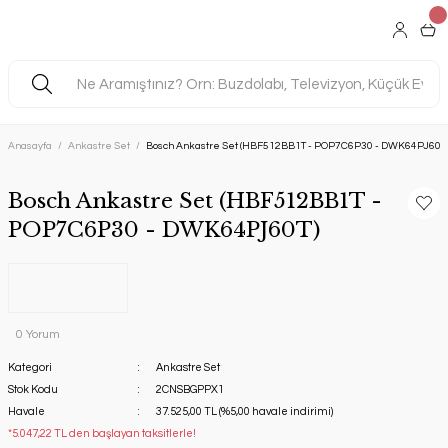
Anasayfa
Ankastre Set
Bosch Ankastre Set (HBF512BB1T - POP7C6P30 - DWK64PJ60T)
Bosch Ankastre Set (HBF512BB1T -
POP7C6P30 - DWK64PJ60T)
0 Yorum
Kategori
Ankastre Set
Stok Kodu
2CNSBGPPX1
Havale
37.525,00 TL (%5,00 havale indirimi)
*5.047,22 TL den başlayan taksitlerle!