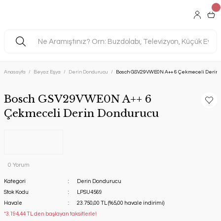
Anasayfa
Beyaz Eşya
Derin Dondurucu
Bosch GSV29VWE0N A++ 6 Çekmeceli Derin 
Bosch GSV29VWE0N A++ 6
Çekmeceli Derin Dondurucu
0 Yorum
Kategori
Derin Dondurucu
Stok Kodu
LPSU4569
Havale
23.750,00 TL (%5,00 havale indirimi)
*3.194,44 TL den başlayan taksitlerle!