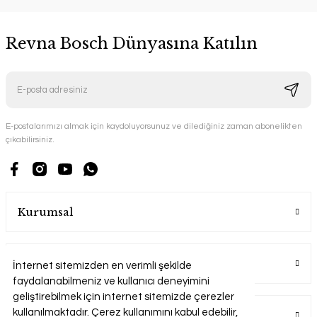
Revna Bosch Dünyasına Katılın
E-postalarımızı almak için kaydoluyorsunuz ve dilediğiniz zaman abonelikten
çıkabilirsiniz.
Kurumsal
Alışveriş
İnternet sitemizden en verimli şekilde
faydalanabilmeniz ve kullanıcı deneyimini
geliştirebilmek için internet sitemizde çerezler
kullanılmaktadır. Çerez kullanımını kabul edebilir,
Üyelik