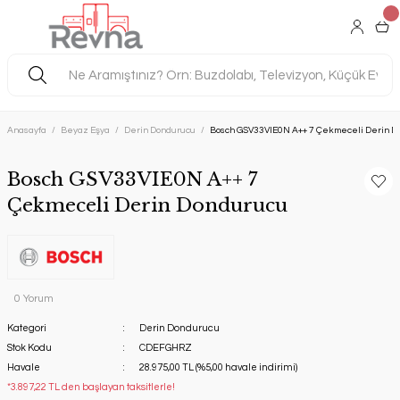
Anasayfa
Beyaz Eşya
Derin Dondurucu
Bosch GSV33VIE0N A++ 7 Çekmeceli Derin D
Bosch GSV33VIE0N A++ 7
Çekmeceli Derin Dondurucu
0 Yorum
Kategori
Derin Dondurucu
Stok Kodu
CDEFGHRZ
Havale
28.975,00 TL (%5,00 havale indirimi)
*3.897,22 TL den başlayan taksitlerle!