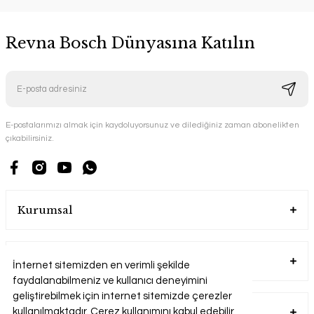
Revna Bosch Dünyasına Katılın
E-postalarımızı almak için kaydoluyorsunuz ve dilediğiniz zaman abonelikten
çıkabilirsiniz.
Kurumsal
Alışveriş
İnternet sitemizden en verimli şekilde
faydalanabilmeniz ve kullanıcı deneyimini
geliştirebilmek için internet sitemizde çerezler
Üyelik
kullanılmaktadır. Çerez kullanımını kabul edebilir,