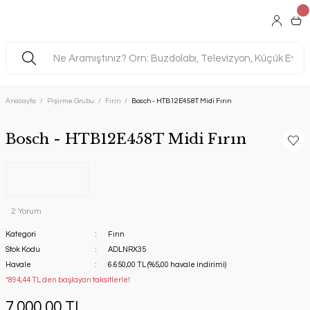
Anasayfa
Pişirme Grubu
Fırın
Bosch - HTB12E458T Midi Fırın
Bosch - HTB12E458T Midi Fırın
2 Yorum
Kategori
Fırın
Stok Kodu
ADLNRX35
Havale
6.650,00 TL (%5,00 havale indirimi)
*894,44 TL den başlayan taksitlerle!
7.000,00 TL