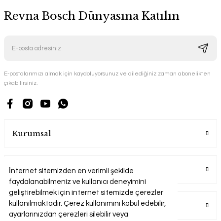
Revna Bosch Dünyasına Katılın
E-postalarımızı almak için kaydoluyorsunuz ve dilediğiniz zaman abonelikten
çıkabilirsiniz.
Kurumsal
Alışveriş
İnternet sitemizden en verimli şekilde
faydalanabilmeniz ve kullanıcı deneyimini
geliştirebilmek için internet sitemizde çerezler
kullanılmaktadır. Çerez kullanımını kabul edebilir,
Üyelik
ayarlarınızdan çerezleri silebilir veya