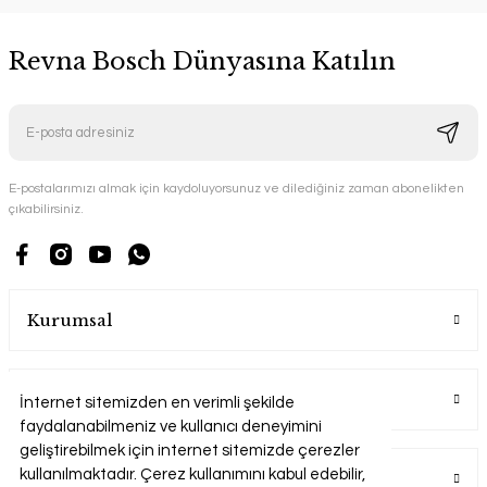
Revna Bosch Dünyasına Katılın
E-postalarımızı almak için kaydoluyorsunuz ve dilediğiniz zaman abonelikten
çıkabilirsiniz.
Kurumsal
Alışveriş
İnternet sitemizden en verimli şekilde
faydalanabilmeniz ve kullanıcı deneyimini
geliştirebilmek için internet sitemizde çerezler
kullanılmaktadır. Çerez kullanımını kabul edebilir,
Üyelik