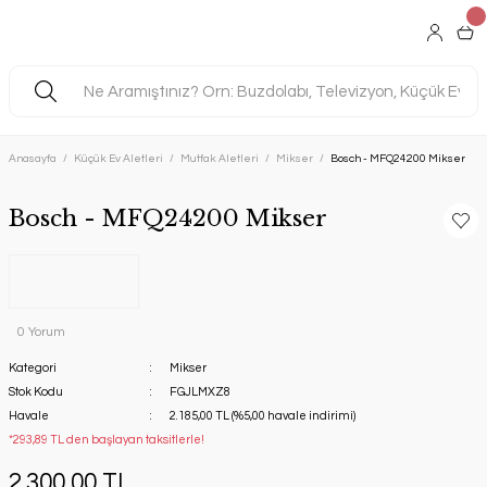
Anasayfa
Küçük Ev Aletleri
Mutfak Aletleri
Mikser
Bosch - MFQ24200 Mikser
Bosch - MFQ24200 Mikser
0 Yorum
Kategori
Mikser
Stok Kodu
FGJLMXZ8
Havale
2.185,00 TL (%5,00 havale indirimi)
*293,89 TL den başlayan taksitlerle!
2.300,00 TL