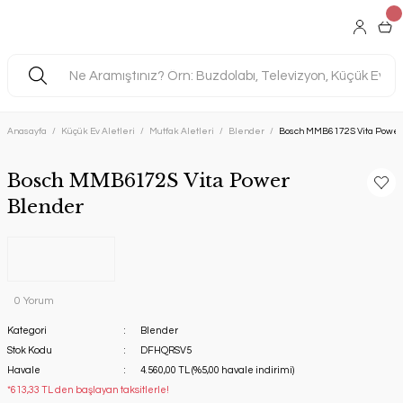
Anasayfa
Küçük Ev Aletleri
Mutfak Aletleri
Blender
Bosch MMB6172S Vita Power
Bosch MMB6172S Vita Power
Blender
0 Yorum
Kategori
Blender
Stok Kodu
DFHQRSV5
Havale
4.560,00 TL (%5,00 havale indirimi)
*613,33 TL den başlayan taksitlerle!