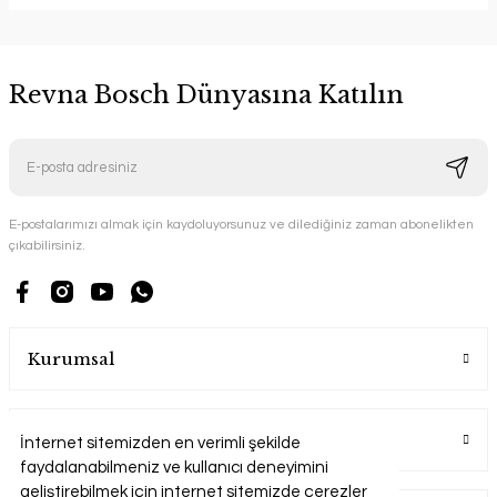
Revna Bosch Dünyasına Katılın
E-postalarımızı almak için kaydoluyorsunuz ve dilediğiniz zaman abonelikten
çıkabilirsiniz.
Kurumsal
Alışveriş
İnternet sitemizden en verimli şekilde
faydalanabilmeniz ve kullanıcı deneyimini
geliştirebilmek için internet sitemizde çerezler