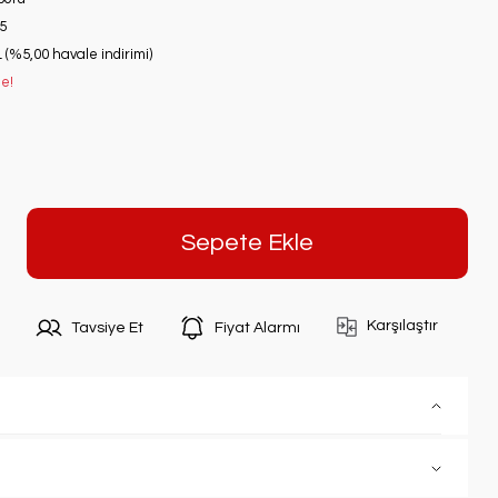
5
 (%5,00 havale indirimi)
le!
Sepete Ekle
Karşılaştır
Tavsiye Et
Fiyat Alarmı