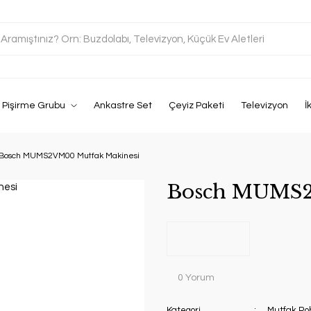
Pişirme Grubu
Ankastre Set
Çeyiz Paketi
Televizyon
İ
Bosch MUMS2VM00 Mutfak Makinesi
Bosch MUMS2
0 Yorum
Kategori
Mutfak Ro