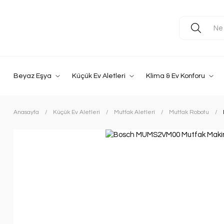
Beyaz Eşya
Küçük Ev Aletleri
Klima & Ev Konforu
Anasayfa
Küçük Ev Aletleri
Mutfak Aletleri
Mutfak Robotu