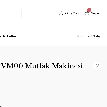
Giriş Yap
Sepet
kili Paketler
Kurumsal Satış
VM00 Mutfak Makinesi
botu