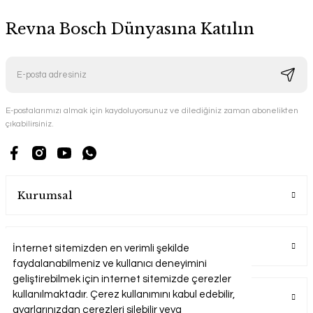
Revna Bosch Dünyasına Katılın
E-postalarımızı almak için kaydoluyorsunuz ve dilediğiniz zaman abonelikten
çıkabilirsiniz.
Kurumsal
Alışveriş
İnternet sitemizden en verimli şekilde
faydalanabilmeniz ve kullanıcı deneyimini
geliştirebilmek için internet sitemizde çerezler
kullanılmaktadır. Çerez kullanımını kabul edebilir,
Üyelik
ayarlarınızdan çerezleri silebilir veya